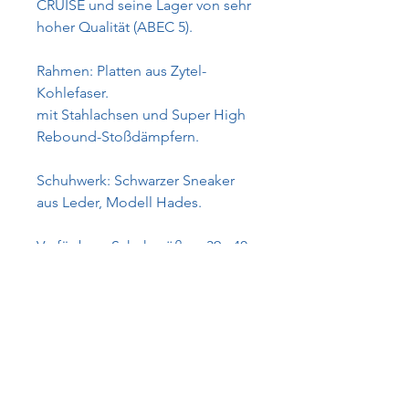
CRUISE und seine Lager von sehr
hoher Qualität (ABEC 5).
Rahmen: Platten aus Zytel-
Kohlefaser.
mit Stahlachsen und Super High
Rebound-Stoßdämpfern.
Schuhwerk: Schwarzer Sneaker
aus Leder, Modell Hades.
Verfügbare Schuhgrößen: 39 - 40
Räder: Kryptonics-Räder, Modell
CRUISE 62 mm, mit SKF-Lagern
ABEC 5