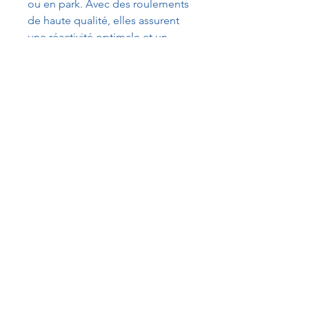
ou en park. Avec des roulements
de haute qualité, elles assurent
une réactivité optimale et un
contrôle parfait, rendant chaque
session agréable et performante,
quel que soit votre style de
patinage.
Vendue par pack de 4 pièces
avec au choix les roulement SKF
abec 5 ou abec 1
CONDITIONS DE VENTE