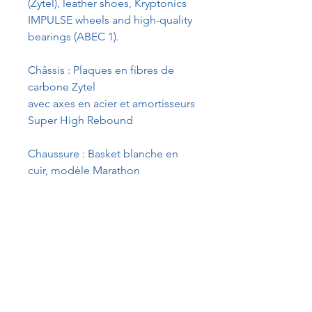
(Zytel), leather shoes, Kryptonics
IMPULSE wheels and high-quality
bearings (ABEC 1).
Châssis : Plaques en fibres de
carbone Zytel
avec axes en acier et amortisseurs
Super High Rebound
Chaussure : Basket blanche en
cuir, modèle Marathon
Roues : Roues KRYPTONICS
IMPULSE
Pointures disponibles : 35 - 46